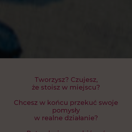
Tworzysz? Czujesz,
że stoisz w miejscu?
Chcesz w końcu przekuć swoje
pomysły
w realne działanie?