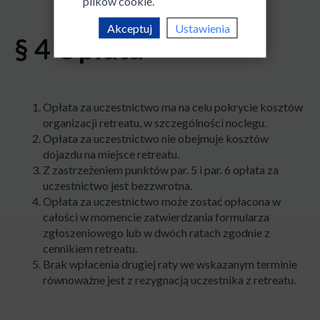
plików cookie.
Akceptuj
Ustawienia
§ 4 Opłata
Opłata za uczestnictwo ma na celu pokrycie kosztów
organizacji retreatu, w szczególności noclegu.
Opłata za uczestnictwo nie obejmuje kosztów
dojazdu na miejsce retreatu.
Z zastrzeżeniem punktów par. 5 i par. 6 opłata za
uczestnictwo jest bezzwrotna.
Opłata za uczestnictwo może zostać opłacona w
całości w momencie zatwierdzania formularza
zgłoszeniowego lub w dwóch ratach zgodnie z
cennikiem retreatu.
Brak wpłacenia drugiej raty we wskazanym terminie
równoważne jest z rezygnacją uczestnika z retreatu.